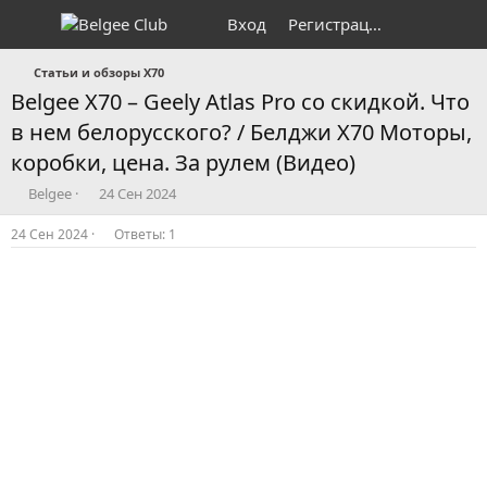
Вход
Регистрация
Статьи и обзоры X70
Belgee X70 – Geely Atlas Pro со скидкой. Что
в нем белорусского? / Белджи Х70 Моторы,
коробки, цена. За рулем (Видео)
А
Д
Belgee
24 Сен 2024
в
а
т
т
24 Сен 2024
Ответы: 1
о
а
р
н
т
а
е
ч
м
а
ы
л
а