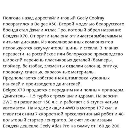
Полгода назад дорестайлинговый Geely Coolray
превратился в Belgee X50. Второй моделью белорусского
бренда стал Джили Атлас Про, который обрел название
Белджи Х70. От оригинала она отличается эмблемами и
литыми дисками. Из локализованных компонентов
используются аккумуляторы, шины и стекла. В планах
перевести на российское или белорусское производство
широкий перечень пластиковых деталей (бамперы,
спойлер, бензобак, элементы отделки салона), оптику,
проводку, сиденья, окрасочные материалы.
Предполагается собственная штамповка кузовных
панелей и производство двигателей.
Belgee X70 продается с передним или полным приводом.
Двигатель – 1.5 турбо с тремя цилиндрами. На версии
2WD он развивает 150 л.с. и работает с 6-ступенчатым
автоматом. На модификации 4WD в моторе 177 сил, а
ставится с ним 7-скоростной преселективный робот и 48-
вольтовый стартер-генератор. За счет локализации
Белджи дешевле Geely Atlas Pro на сумму от 160 до 200