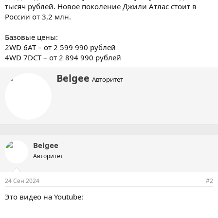
тысяч рублей. Новое поколение Джили Атлас стоит в
России от 3,2 млн.
Базовые цены:
2WD 6AT – от 2 599 990 рублей
4WD 7DCT – от 2 894 990 рублей
А
Belgee
Авторитет
в
т
о
р
Belgee
Авторитет
24 Сен 2024
#2
Это видео на Youtube: