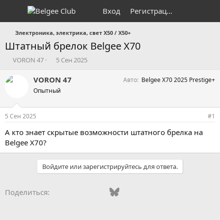
Вход
Регистрация
Электроника, электрика, свет X50 / X50+
Штатный брелок Belgee X70
А
Д
VORON 47
5 Сен 2025
в
а
т
т
VORON 47
Авто
Belgee X70 2025 Prestige+
о
а
Опытный
р
н
т
а
е
ч
5 Сен 2025
#1
м
а
ы
л
А кто знает скрытые возможности штатного брелка на
а
Belgee X70?
Войдите или зарегистрируйтесь для ответа.
Vkontakte
Odnoklassniki
Mail.ru
Bluesky
WhatsApp
Telegram
Электронная
Ссылка
Поделиться: