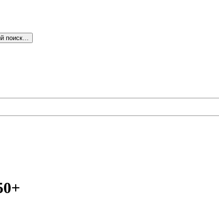
й поиск…
50+