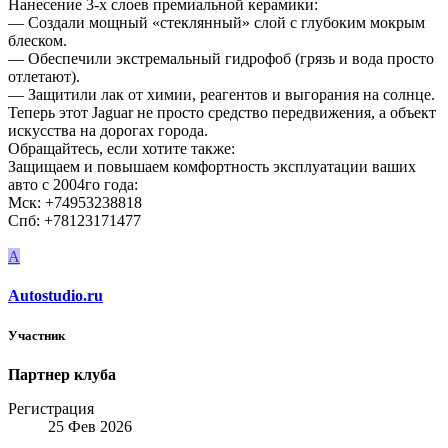
Нанесение 3-х слоев премиальной керамики:
— Создали мощный «стеклянный» слой с глубоким мокрым
блеском.
— Обеспечили экстремальный гидрофоб (грязь и вода просто
отлетают).
— Защитили лак от химии, реагентов и выгорания на солнце.
Теперь этот Jaguar не просто средство передвижения, а объект
искусства на дорогах города.
Обращайтесь, если хотите также:
Защищаем и повышаем комфортность эксплуатации ваших
авто с 2004го года:
Мск: +74953238818
Спб: +78123171477
A
Autostudio.ru
Участник
Партнер клуба
Регистрация
25 Фев 2026