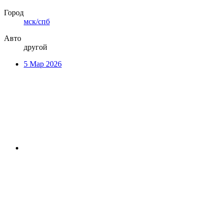
Город
мск/спб
Авто
другой
5 Мар 2026