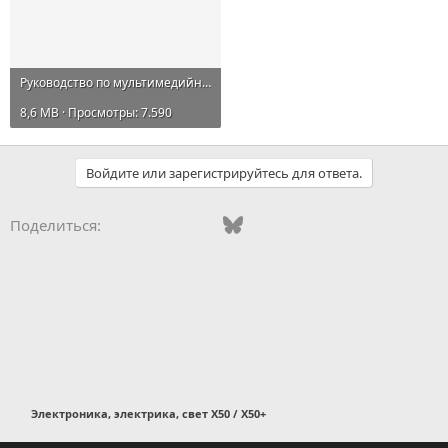
Руководство по мультимедийной системе Belgee X50.pdf
8,6 MB · Просмотры: 7.590
Войдите или зарегистрируйтесь для ответа.
Vkontakte
Odnoklassniki
Mail.ru
Bluesky
WhatsApp
Telegram
Электронная
Поделиться:
Электроника, электрика, свет X50 / X50+