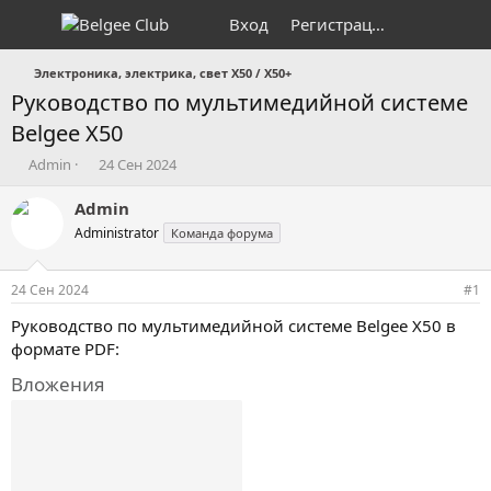
Вход
Регистрация
Электроника, электрика, свет X50 / X50+
Руководство по мультимедийной системе
Belgee X50
А
Д
Admin
24 Сен 2024
в
а
т
т
Admin
о
а
Administrator
Команда форума
р
н
т
а
е
ч
24 Сен 2024
#1
м
а
ы
л
Руководство по мультимедийной системе Belgee X50 в
а
формате PDF:
Вложения