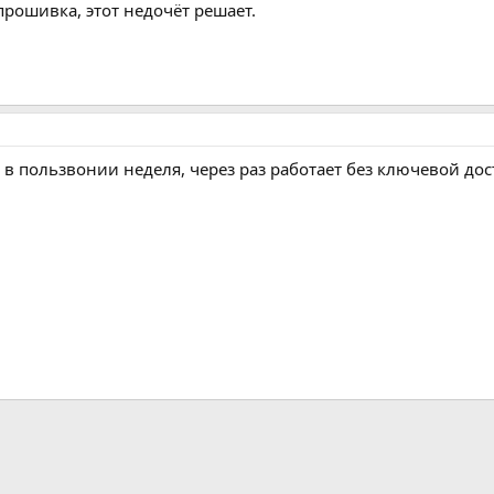
прошивка, этот недочёт решает.
, в пользвонии неделя, через раз работает без ключевой до
m
ктронная почта