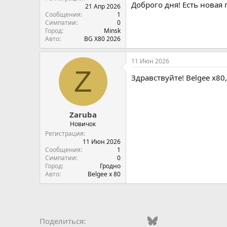
Доброго дня! Есть новая 
21 Апр 2026
Сообщения
1
Симпатии
0
Город
Minsk
Авто
BG X80 2026
11 Июн 2026
Z
Здравствуйте! Belgee x80
Zaruba
Новичок
Регистрация
11 Июн 2026
Сообщения
1
Симпатии
0
Город
Гродно
Авто
Belgee x 80
Vkontakte
Odnoklassniki
Mail.ru
Bluesky
WhatsApp
Telegra
Эле
Поделиться: