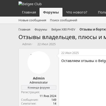
Главная
Форумы
Что нового?
Пол
Новые сообщения
Поиск сообщений
Главная
Форумы
Belgee X80 PHEV
Отзывы и бортж
Отзывы владельцев, плюсы и 
А
Д
Admin
22 Июл 2025
в
а
т
т
22 Июл 2025
о
а
Оставляем отзывы о Belg
р
н
т
а
е
ч
м
а
Admin
ы
л
а
Administrator
Команда форума
Регистрация
11 Янв 2024
Сообщения
149
Симпатии
14