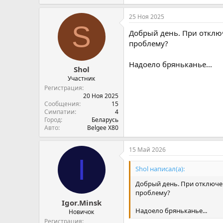
25 Ноя 2025
S
Добрый день. При отклю
проблему?
Надоело бряньканье...
Shol
Участник
Регистрация
20 Ноя 2025
Сообщения
15
Симпатии
4
Город
Беларусь
Авто
Belgee X80
15 Май 2026
I
Shol написал(а):
Добрый день. При отключе
проблему?
Igor.Minsk
Надоело бряньканье...
Новичок
Регистрация