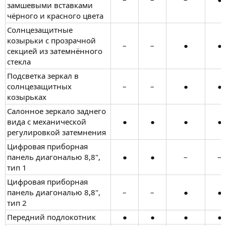
замшевыми вставками
чёрного и красного цвета
Солнцезащитные
козырьки с прозрачной
–​
–​
●​
●​
секцией из затемнённого
стекла
Подсветка зеркал в
солнцезащитных
–​
–​
●​
●​
козырьках
Салонное зеркало заднего
вида с механической
●​
●​
●​
●​
регулировкой затемнения
Цифровая приборная
панель диагональю 8,8",
●​
●​
–​
–​
тип 1
Цифровая приборная
панель диагональю 8,8",
–​
–​
●​
●​
тип 2
Передний подлокотник
●​
●​
●​
●​