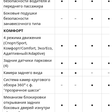
безопасности водителя и
●​
●​
●​
●​
переднего пассажира
Боковые подушки
безопасности
–​
–​
●​
●​
занавесочного типа
КОМФОРТ
4 режимa движения
(Спорт/Sport,
●​
●​
●​
●​
Комфорт/Comfort, Эко/Eco,
Адаптивный/Adaptive)
Задние датчики парковки
●​
●​
●​
●​
(4)
Камера заднего вида
●​
●​
–​
–​
Система камер кругового
обзора 360° c ф.
–​
–​
●​
●​
"прозрачное шасси"
Механизм блокировки
открывания задних
●​
●​
●​
●​
боковых дверей изнутри