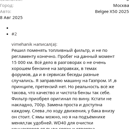
Город
Москва
Авто
Belgee X50 2025
8 Авг 2025
#2
vimehanik написал(а):
Решил поменять топливный фильтр, и не по
регламенту конечно. Пробег на данный момент
15 000 км. Всё дело в разговорах о не очень
хорошем бензине на заправках, в темах
форумов, да и в сервисах беседы разные
случались. Я заправляю машину на Газпром. И ,в
принципе, претензий нет. Но реальность всё же
такова, что качество и чистота бензы так себе.
Фильтр приобрел оригинал по вину. Кстати не
накладно, 700р. Замена проста и доступна
каждому. Слева ,по ходу движения, у бака внизу
он стоит. С ямы можно, но я на подъёмнике
менял,так удобней. WD40 для очистки
коннекторов от пыли-грязи и отвертка