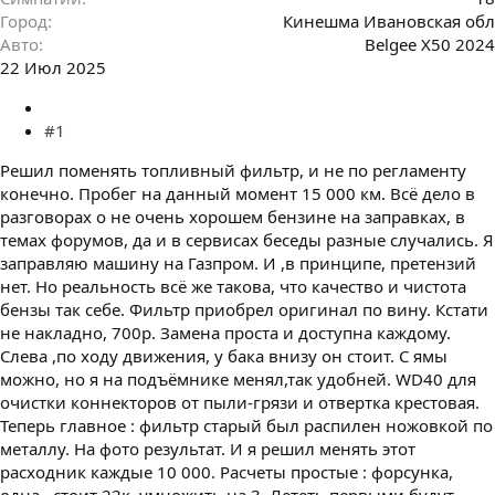
Город
Кинешма Ивановская обл
Авто
Belgee X50 2024
22 Июл 2025
#1
Решил поменять топливный фильтр, и не по регламенту
конечно. Пробег на данный момент 15 000 км. Всё дело в
разговорах о не очень хорошем бензине на заправках, в
темах форумов, да и в сервисах беседы разные случались. Я
заправляю машину на Газпром. И ,в принципе, претензий
нет. Но реальность всё же такова, что качество и чистота
бензы так себе. Фильтр приобрел оригинал по вину. Кстати
не накладно, 700р. Замена проста и доступна каждому.
Слева ,по ходу движения, у бака внизу он стоит. С ямы
можно, но я на подъёмнике менял,так удобней. WD40 для
очистки коннекторов от пыли-грязи и отвертка крестовая.
Теперь главное : фильтр старый был распилен ножовкой по
металлу. На фото результат. И я решил менять этот
расходник каждые 10 000. Расчеты простые : форсунка,
одна , стоит 22к. умножить на 3. Лететь первыми будут