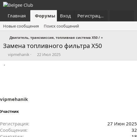
Главная
Форумы
Вход
Что нового?
Регистрация
Пользовател
Новые сообщения
Поиск сообщений
Двигатель, трансмиссия, топливная система X50 / +
Замена топливного фильтра Х50
А
Д
vipmehanik
22 Июл 2025
в
а
т
т
о
а
р
н
т
а
е
ч
м
а
ы
л
vipmehanik
а
Участник
Регистрация
27 Июн 2025
Сообщения
32
Симпатии
18