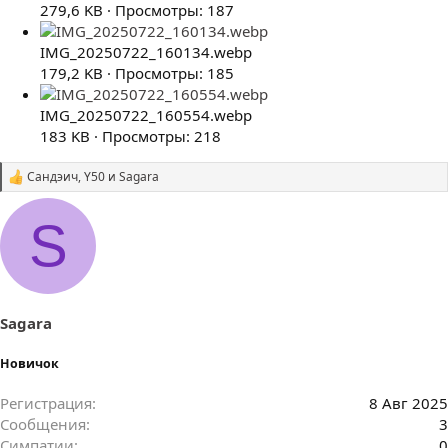
279,6 KB · Просмотры: 187
IMG_20250722_160134.webp
179,2 KB · Просмотры: 185
IMG_20250722_160554.webp
183 KB · Просмотры: 218
Сандэич
,
Y50
и
Sagara
С
и
м
S
п
а
т
и
и
:
Sagara
Новичок
Регистрация
8 Авг 2025
Сообщения
3
Симпатии
0