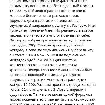
Решил поменять топливный фильтр, и не по
регламенту конечно. Пробег на данный момент
15 000 км. Всё дело в разговорах о не очень
хорошем бензине на заправках, в темах
форумов, да и в сервисах беседы разные
случались. Я заправляю машину на Газпром. И ,в
принципе, претензий нет. Но реальность всё же
такова, что качество и чистота бензы так себе.
Фильтр приобрел оригинал по вину. Кстати не
накладно, 700р. Замена проста и доступна
каждому. Слева ,по ходу движения, у бака внизу
он стоит. С ямы можно, но я на подъёмнике
менял,так удобней. WD40 для очистки
коннекторов от пыли-грязи и отвертка
крестовая. Теперь главное : фильтр старый был
распилен ножовкой по металлу. На фото
результат. И я решил менять этот расходник
каждые 10 000. Расчеты простые : форсунка, одна
, стоит 22к. умножить на 3. Лететь первыми
будут форсы. Т.е. на стоимость одной форсунки
можно поменять топливный фильтр стоимостью
700р 31 раз. (если через 10ткм менять то это 300