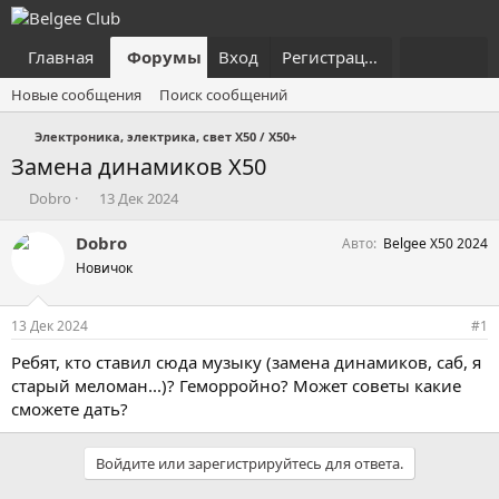
Главная
Форумы
Вход
Что нового?
Регистрация
Пользовател
Новые сообщения
Поиск сообщений
Электроника, электрика, свет X50 / X50+
Замена динамиков X50
А
Д
Dobro
13 Дек 2024
в
а
т
т
Dobro
Авто
Belgee X50 2024
о
а
Новичок
р
н
т
а
е
ч
13 Дек 2024
#1
м
а
ы
л
Ребят, кто ставил сюда музыку (замена динамиков, саб, я
а
старый меломан...)? Геморройно? Может советы какие
сможете дать?
Войдите или зарегистрируйтесь для ответа.