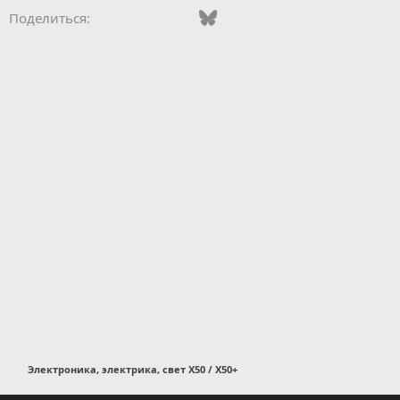
Vkontakte
Odnoklassniki
Mail.ru
Bluesky
WhatsApp
Telegram
Электронная
Поделиться:
Электроника, электрика, свет X50 / X50+